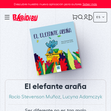
Descubre nuestra nueva aplicación para autores
Saber más
ES
El elefante araña
Rocío Stevenson Muñoz
Lucyna Adamczyk
,
Ser diferente no es tan malo