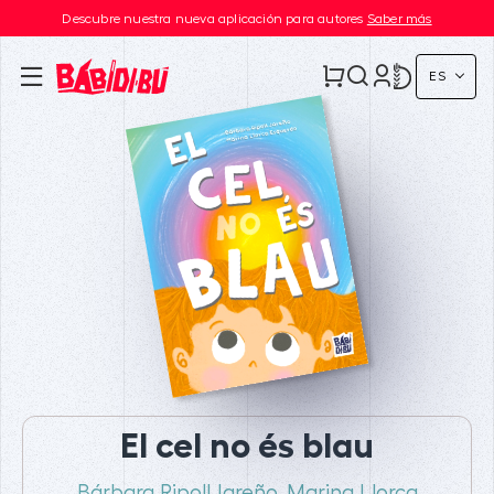
Descubre nuestra nueva aplicación para autores
Saber más
ES
El cel no és blau
Bárbara Ripoll Jareño
Marina Llorca
,