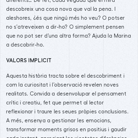
diferents… De fet, cada vegada que el mira
descobreix una cosa nova que val la pena. I
aleshores, ¿és que ningú més ho veu? O potser
no s’atreveixen a dir-ho? O simplement pensen
que no pot ser d’una altra forma? Ajuda la Marina
a descobrir-ho.
VALORS IMPLICIT
Aquesta història tracta sobre el descobriment i
com la curiositat i l’observació revelen noves
realitats. Convida a desenvolupar el pensament
crític i creatiu, fet que permet al lector
reflexionar i traure les seues pròpies conclusions.
A més, ensenya a gestionar les emocions,
transformar moments grisos en positius i gaudir