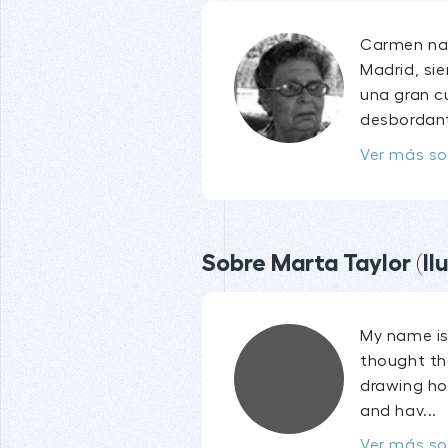
Carmen nac
Madrid, si
una gran c
desbordant
Ver más so
Sobre Marta Taylor (Il
My name is 
thought tha
drawing ho
and hav...
Ver más so