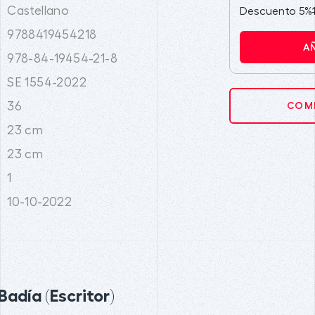
Castellano
Descuento 5%
9788419454218
A
978-84-19454-21-8
SE 1554-2022
36
COMP
23 cm
23 cm
1
10-10-2022
adía (Escritor)