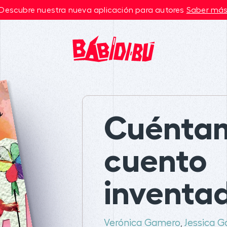
Descubre nuestra nueva aplicación para autores
Saber má
Cuénta
cuento
inventa
Verónica Gamero
Jessica G
,