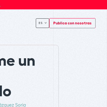
s
Publica con nosotras
ES
me un
do
ázquez Soria