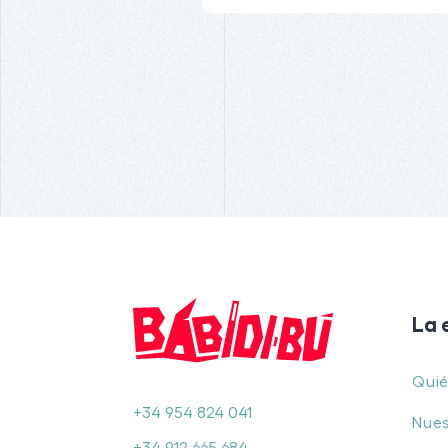
La 
Qui
+34 954 824 041
Nues