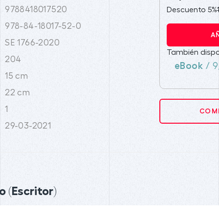
9788418017520
Descuento 5%
978-84-18017-52-0
A
SE 1766-2020
También dispo
204
eBook
/ 9
15 cm
22 cm
1
COMP
29-03-2021
 (Escritor)