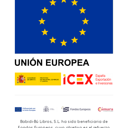
Babidi-Bú Libros, S.L. ha sido beneficiaria de
Fondos Europeos, cuyo objetivo es el refuerzo