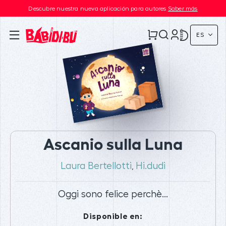
Descubre nuestra nueva aplicación para autores
Saber más
ES
Ascanio sulla Luna
Laura Bertellotti
Hi.dudi
,
Oggi sono felice perchè...
Disponible en: