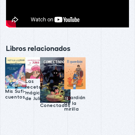
Libros relacionados
Las
recetas
Mis Sufi-
El
mágicas
cuentos.
guardián
de Julia
de la
Conectados
mirilla