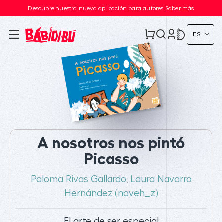
Descubre nuestra nueva aplicación para autores
Saber más
ES
A nosotros nos pintó
Picasso
Paloma Rivas Gallardo
Laura Navarro
,
Hernández (naveh_z)
El arte de ser especial