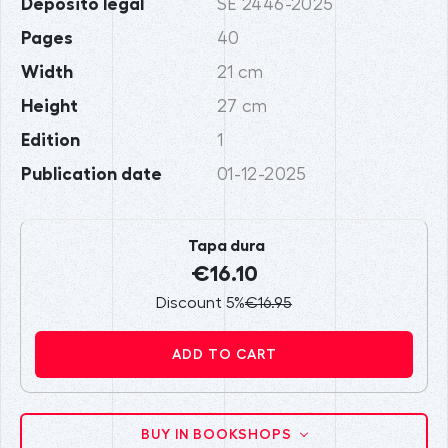
Depósito legal
SE 2446-2025
Pages
40
Width
21 cm
Height
27 cm
Edition
1
Publication date
01-12-2025
Tapa dura
€16.10
Discount 5%
€16.95
ADD TO CART
BUY IN BOOKSHOPS