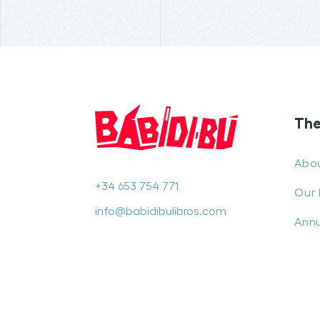
The
Abo
+34 653 754 771
Our 
info@babidibulibros.com
Annu