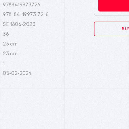
9788419973726
978-84-19973-72-6
SE 1806-2023
BU
36
23 cm
23 cm
1
05-02-2024