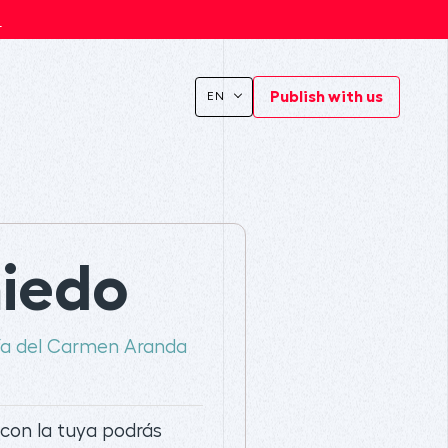
s
Publish with us
EN
iedo
ía del Carmen Aranda
 con la tuya podrás