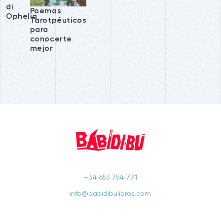
di
Poemas
Ophelia
Tarotpéuticos
para
conocerte
mejor
+34 653 754 771
info@babidibulibros.com