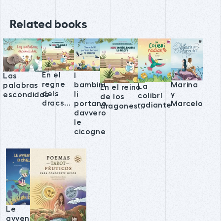
Related books
En el
I
Las
regne
Marina
bambini
palabras
La
En el reino
dels
y
li
escondidas
colibrí
de los
dracs...
Marcelo
portano
radiante
dragones...
davvero
le
cicogne
Le
avventure