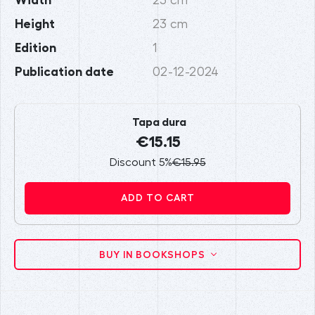
23 cm
Height
23 cm
Edition
1
Publication date
02-12-2024
Tapa dura
€15.15
Discount 5%
€15.95
ADD TO CART
BUY IN BOOKSHOPS