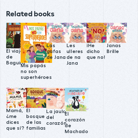
Related books
Las
Les
¡He
Janas
El viaje
gafas
ulleres
dicho
Brille
de
de Jana
de na
que no!
Baguira
Jana
Mis papás
no son
superhéroes
Mamá,
El
La jaula
El
¿me
bosque
del
corazón
dices
de las
corazón
de
que sí?
familias
Machado