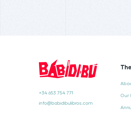
The
Abo
+34 653 754 771
Our 
info@babidibulibros.com
Annu