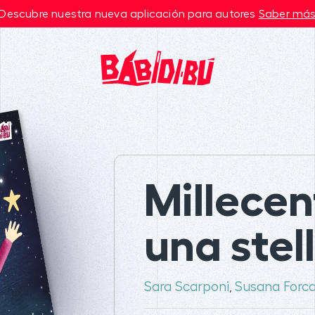
Descubre nuestra nueva aplicación para autores
Saber má
Millecen
una stel
Sara Scarponi
Susana Forc
,