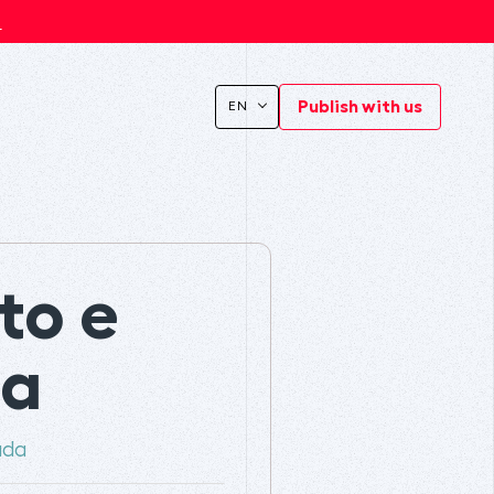
s
Publish with us
EN
to e
la
ada