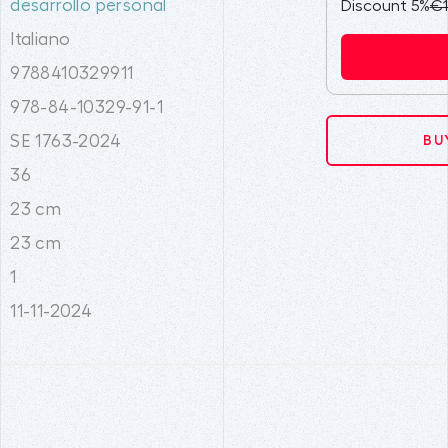
desarrollo personal
Discount 5%
€1
Italiano
9788410329911
978-84-10329-91-1
SE 1763-2024
BU
36
23 cm
23 cm
1
11-11-2024