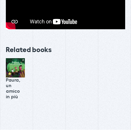
Related books
Paura,
un
amico
in più