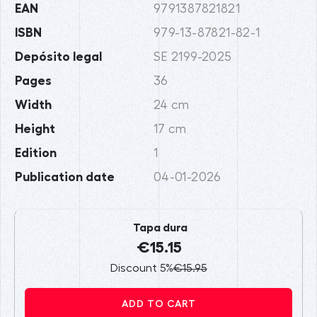
EAN
9791387821821
ISBN
979-13-87821-82-1
Depósito legal
SE 2199-2025
Pages
36
Width
24 cm
Height
17 cm
Edition
1
Publication date
04-01-2026
Tapa dura
€15.15
Discount 5%
€15.95
ADD TO CART