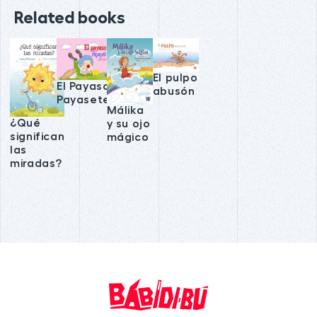
Related books
El pulpo
El Payaso
abusón
Payasete
Málika
¿Qué
y su ojo
significan
mágico
las
miradas?