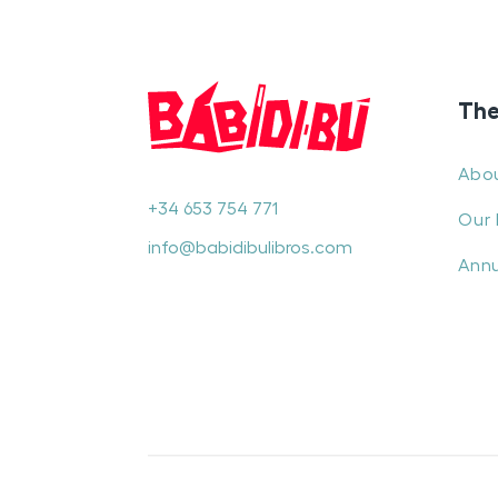
The
Abo
+34 653 754 771
Our 
info@babidibulibros.com
Annu