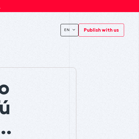
s
Publish with us
EN
 o
Tú
..