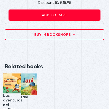
Discount 5%
€15.95
ADD TO CART
BUY IN BOOKSHOPS
Related books
Las
Jani
aventuras
del