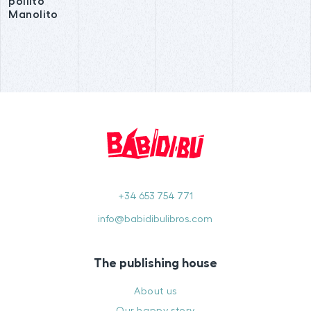
pollito
Manolito
+34 653 754 771
info@babidibulibros.com
The publishing house
About us
Our happy story