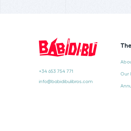
The
Abo
+34 653 754 771
Our 
info@babidibulibros.com
Annu