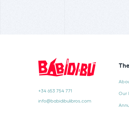
The
Abo
+34 653 754 771
Our 
info@babidibulibros.com
Annu