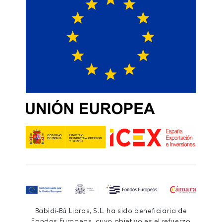
Babidi-Bú Libros, S.L. ha sido beneficiaria de
Fondos Europeos, cuyo objetivo es el refuerzo