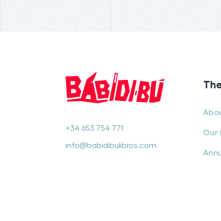
The
Abo
+34 653 754 771
Our 
info@babidibulibros.com
Annu