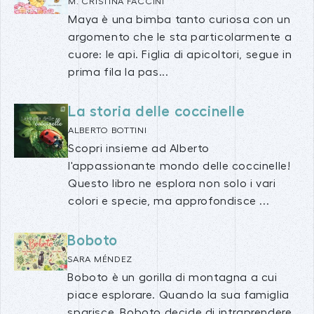
M. CRISTINA FACCINI
Maya è una bimba tanto curiosa con un
argomento che le sta particolarmente a
cuore: le api. Figlia di apicoltori, segue in
prima fila la pas...
La storia delle coccinelle
ALBERTO BOTTINI
Scopri insieme ad Alberto
l'appassionante mondo delle coccinelle!
Questo libro ne esplora non solo i vari
colori e specie, ma approfondisce ...
Boboto
SARA MÉNDEZ
Boboto è un gorilla di montagna a cui
piace esplorare. Quando la sua famiglia
sparisce, Boboto decide di intraprendere