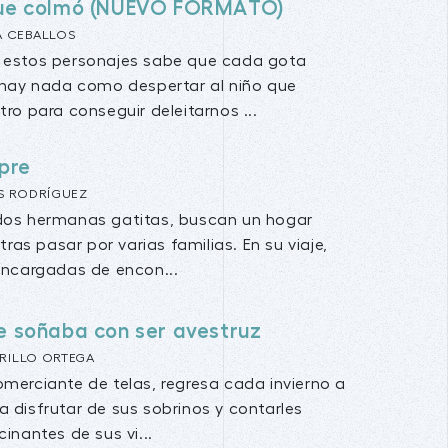
que colmó (NUEVO FORMATO)
A CEBALLOS
estos personajes sabe que cada gota
 hay nada como despertar al niño que
ro para conseguir deleitarnos ...
pre
S RODRÍGUEZ
 dos hermanas gatitas, buscan un hogar
ras pasar por varias familias. En su viaje,
 encargadas de encon...
ue soñaba con ser avestruz
RRILLO ORTEGA
omerciante de telas, regresa cada invierno a
a disfrutar de sus sobrinos y contarles
cinantes de sus vi...