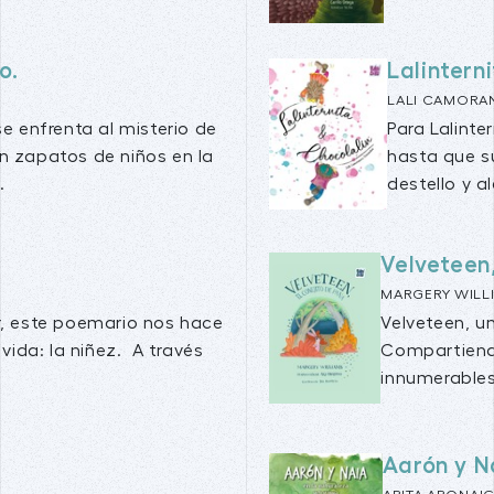
o.
Lalintern
LALI CAMORA
se enfrenta al misterio de
Para Lalinte
n zapatos de niños en la
hasta que su 
.
destello y al
Velveteen,
MARGERY WILL
or, este poemario nos hace
Velveteen, un
 vida: la niñez. A través
Compartiendo
innumerables
Aarón y N