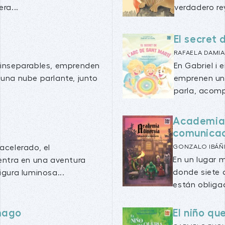
ra...
verdadero rey
El secret 
RAFAELA DAMIA
s inseparables, emprenden
En Gabriel i 
 una nube parlante, junto
emprenen un 
parla, acomp
Academia d
comunica
acelerado, el
GONZALO IBÁÑ
En un lugar 
dentra en una aventura
donde siete 
igura luminosa...
están obligad
 mago
El niño q