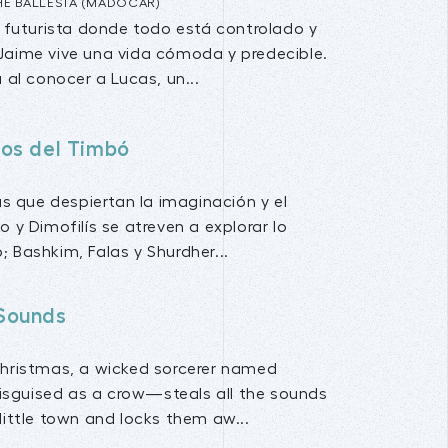
E BALLESTA (MADOCAR)
futurista donde todo está controlado y
, Jaime vive una vida cómoda y predecible.
al conocer a Lucas, un...
os del Timbó
ias que despiertan la imaginación y el
o y Dimofilís se atreven a explorar lo
 Bashkim, Falas y Shurdher...
Sounds
Christmas, a wicked sorcerer named
guised as a crow—steals all the sounds
little town and locks them aw...