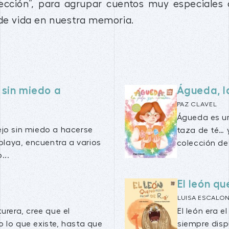
cción”, para agrupar cuentos muy especiales 
 de vida en nuestra memoria.
 sin miedo a
Águeda, l
PAZ CLAVEL
Águeda es un
jo sin miedo a hacerse
taza de té… 
 playa, encuentra a varios
colección de 
...
El león qu
LUISA ESCALO
urera, cree que el
El león era 
 lo que existe, hasta que
siempre disp