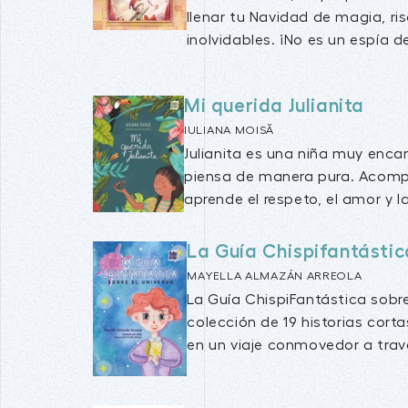
llenar tu Navidad de magia, r
inolvidables. ¡No es un espía de
Mi querida Julianita
IULIANA MOISĂ
Julianita es una niña muy enc
piensa de manera pura. Acomp
aprende el respeto, el amor y la
La Guía Chispifantástic
MAYELLA ALMAZÁN ARREOLA
La Guía ChispiFantástica sobre
colección de 19 historias corta
en un viaje conmovedor a travé