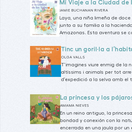
Mi Viaje a la Ciudad de
JAMIE BUCHANAN RIVERA
Laya, una niña limeña de doce
junto a su familia a la hacien
Amazonas. Esta aventura se co
Tinc un goril·la a l’habi
OLGA VALLS
T’imagines viure enmig de la n
altíssims i animals per tot arr
d’expedició a la selva amb el t
La princesa y los pájaro
AMAMA NIEVES
En un reino antiguo, la prince
bondad y conexión con la nat
encerrada en una jaula por un e