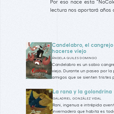
Por eso nace esta “NoCole
lectura nos aportará años
Candelabro, el cangrejo
hacerse viejo
ÁNGELA QUILES DOMINGO
Candelabro es un sabio cangre
viejo. Durante un paseo por la
amigos que se sienten tristes p
La rana y la golondrina
GALADRIEL GONZÁLEZ VIDAL
Rani, ingenua e intrépida avent
invernadero que habita es todo