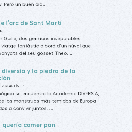
. Pero un buen día...
de l’arc de Sant Martí
NI
en Guille, dos germans inseparables,
viatge fantàstic a bord d’un núvol que
anyats del seu gosset Theo....
iversia y la piedra de la
ción
EZ MARTÍNEZ
mágico se encuentra la Academia DIVERSIA,
de los monstruos más temidos de Europa
os a convivir juntos. ...
ue quería comer pan