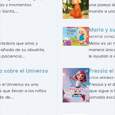
isas y momentos
una pareja d
 Santa,...
mundo a una 
Mario y s
MONTSE GONZ
antadora que ama y
Mario es un 
añada de su abuelita,
manera única
 paciencia...
le ayudan a i
a sobre el Universo
Fressia e
LYDIA ARRIBA
 el Universo es una
Fressia y el
s que llevan a los niños
que sigue a 
s de...
jornada escol