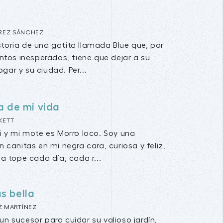
ÉREZ SÁNCHEZ
istoria de una gatita llamada Blue que, por
tos inesperados, tiene que dejar a su
ogar y su ciudad. Per...
a de mi vida
KETT
i y mi mote es Morro loco. Soy una
n canitas en mi negra cara, curiosa y feliz,
 a tope cada día, cada r...
s bella
Z MARTÍNEZ
un sucesor para cuidar su valioso jardín,