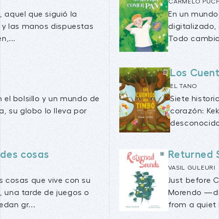
CARMELO PUCH
 aquel que siguió la
En un mundo 
o y las manos dispuestas
digitalizado
n,...
Todo cambia 
Los Cuent
EL TANO
 el bolsillo y un mundo de
Siete histor
, su globo lo lleva por
corazón: Kek
desconocido;
des cosas
Returned 
VASIL GULEURI
s cosas que vive con su
Just before 
 una tarde de juegos o
Morendo —dis
dan gr...
from a quiet 