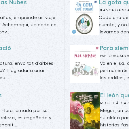
 las Nubes
La gota 
BLANCA GARCÍ
 años, emprende un viaje
Cada uno de 
da Achamaqui, ubicada en
cuenta, y no
nv...
llevamos dent
tació
Para siem
PABLO BOJADO
atura, envoltat d’arbres
Valen e Isa,
eu? T’agradaria anar
permanente t
eu...
las ardillas,
s
El león q
MIGUEL Á. CA
sa Flora, amada por su
Meguil, un c
uraleza, es engañada y
su aldea par
nanit...
historias fas