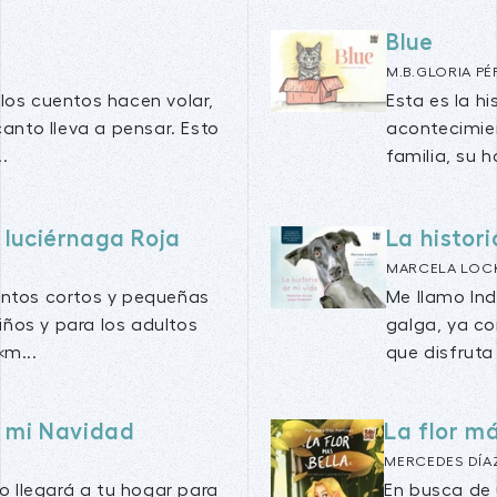
Blue
M.B.GLORIA P
los cuentos hacen volar,
Esta es la h
canto lleva a pensar. Esto
acontecimien
.
familia, su h
 luciérnaga Roja
La histori
MARCELA LOC
uentos cortos y pequeñas
Me llamo Ind
ños y para los adultos
galga, ya co
«m...
que disfruta
l mi Navidad
La flor má
MERCEDES DÍA
o llegará a tu hogar para
En busca de 