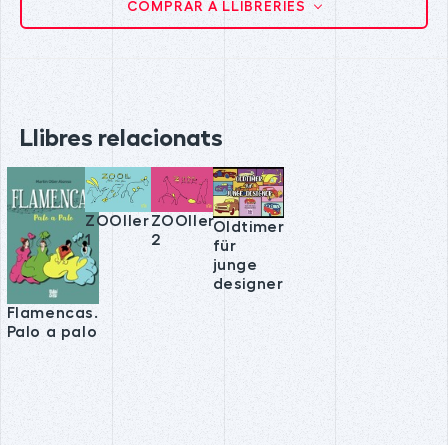
COMPRAR A LLIBRERIES
Llibres relacionats
ZOOller
ZOOller
Oldtimer
1
2
für
junge
designer
Flamencas.
Palo a palo