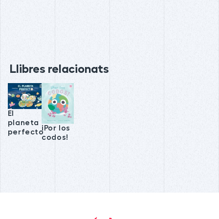
Llibres relacionats
El
planeta
¡Por los
perfecto
codos!