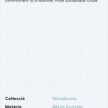
commitment to a healthier, more sustainable future.
Col·lecció
Wooobooks
Matèria
Álbum ilustrado