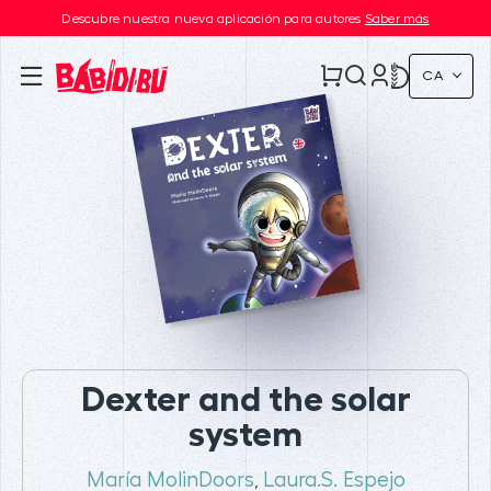
Descubre nuestra nueva aplicación para autores
Saber más
CA
Dexter and the solar
system
María MolinDoors
Laura.S. Espejo
,