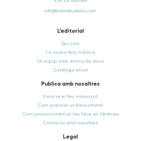
+34 912 665 684
info@babidibulibros.com
L'editorial
Qui som
La nostra feliç història
Un equip amb ànima de dona
Catálogo anual
Publica amb nosaltres
Envia’ns el teu manuscrit
Com publicar un llibre infantil
Com promocionem el teu llibre en llibreries
Contacta amb nosaltres
Legal