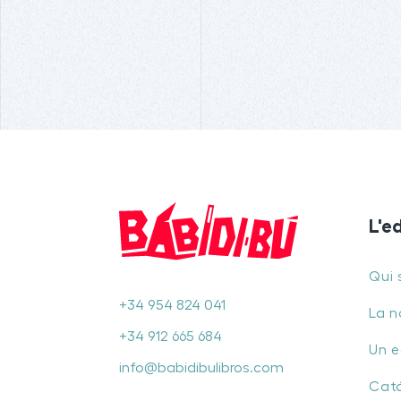
L'e
Qui
+34 954 824 041
La n
+34 912 665 684
Un 
info@babidibulibros.com
Cat