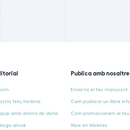
ditorial
Publica amb nosaltre
 som
Envia’ns el teu manuscrit
ostra feliç història
Com publicar un llibre infa
equip amb ànima de dona
Com promocionem el teu
álogo anual
llibre en llibreries