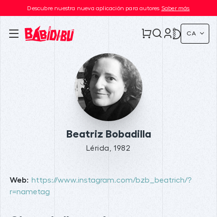
Descubre nuestra nueva aplicación para autores
Saber más
CA
Beatriz Bobadilla
Lérida, 1982
Web:
https://www.instagram.com/bzb_beatrich/?
r=nametag