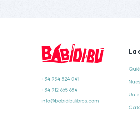
La 
Qui
+34 954 824 041
Nues
+34 912 665 684
Un e
info@babidibulibros.com
Cat