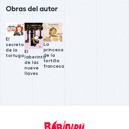
Obras del autor
El
La
secreto
princesa
de la
El
de la
tortuga
laberinto
tortilla
de las
francesa
nueve
llaves