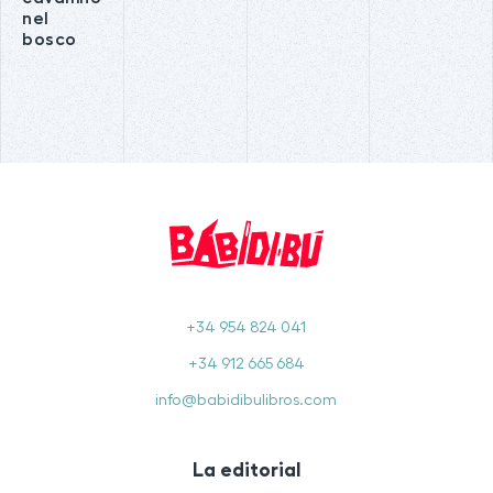
nel
bosco
+34 954 824 041
+34 912 665 684
info@babidibulibros.com
La editorial